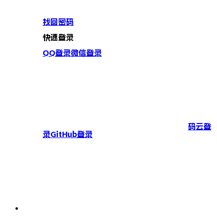
找回密码
快速登录
QQ登录
微信登录
码云登
录
GitHub登录