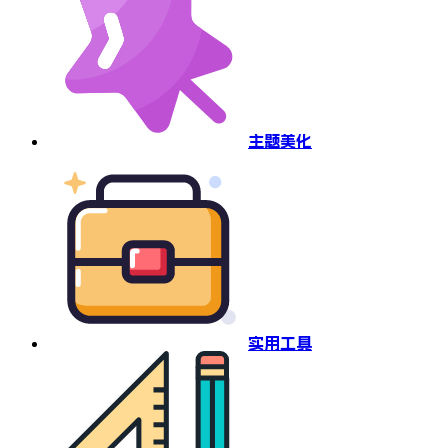
主题美化
实用工具