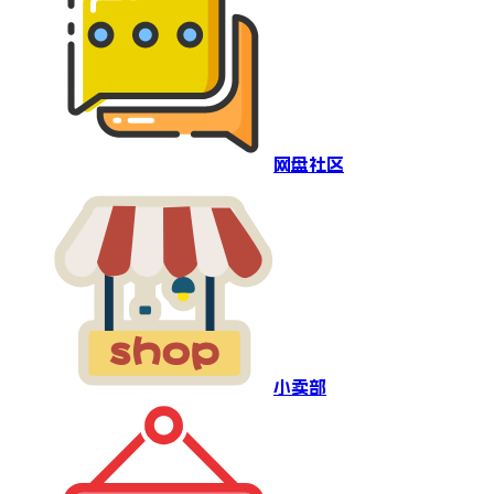
网盘社区
小卖部