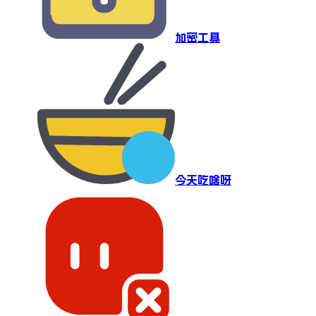
加密工具
今天吃啥呀