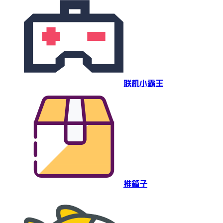
联机小霸王
推箱子