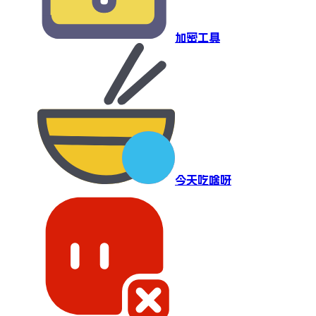
加密工具
今天吃啥呀