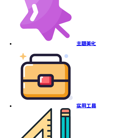
主题美化
实用工具