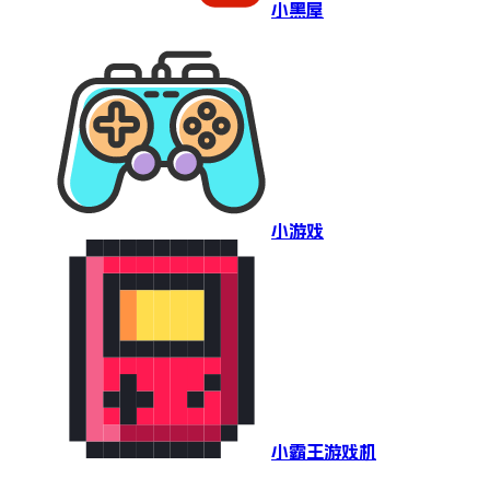
小黑屋
小游戏
小霸王游戏机