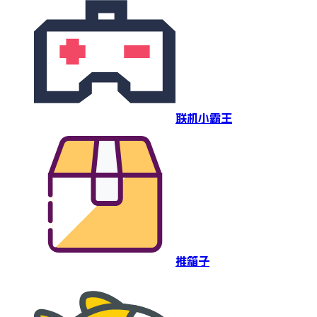
联机小霸王
推箱子