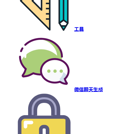
工具
微信聊天生成