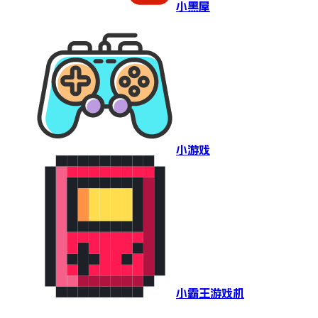
小黑屋
小游戏
小霸王游戏机