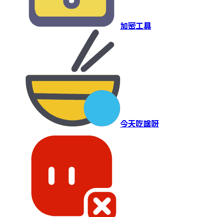
加密工具
今天吃啥呀