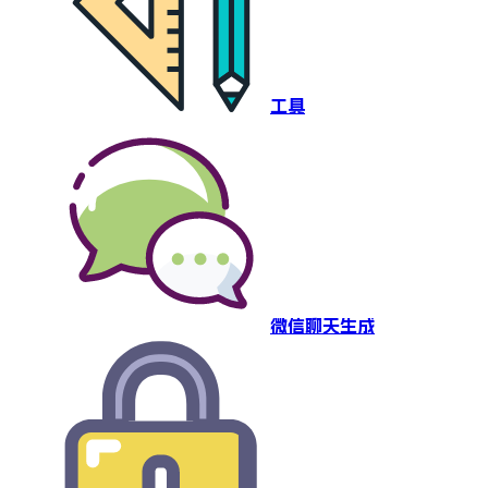
工具
微信聊天生成