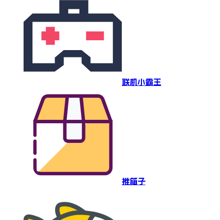
联机小霸王
推箱子