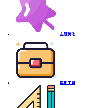
主题美化
实用工具