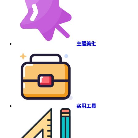
主题美化
实用工具