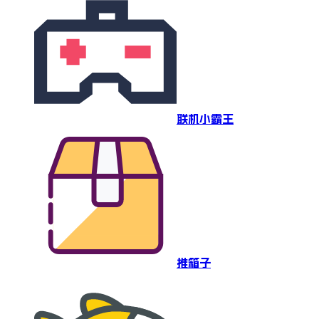
联机小霸王
推箱子