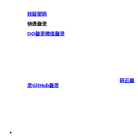
找回密码
快速登录
QQ登录
微信登录
码云登
录
GitHub登录