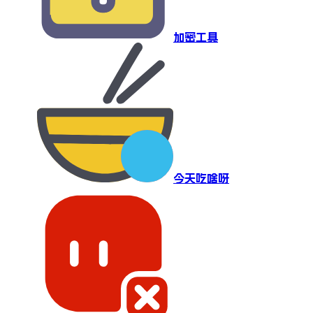
加密工具
今天吃啥呀