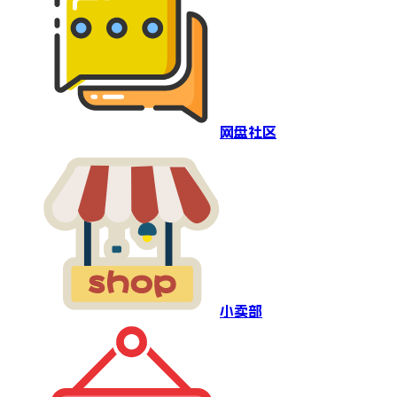
网盘社区
小卖部