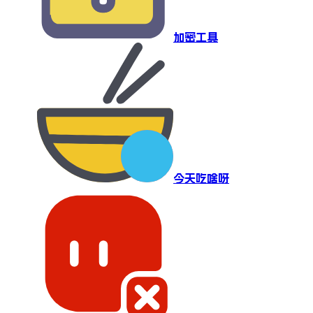
加密工具
今天吃啥呀