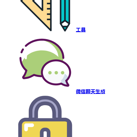
工具
微信聊天生成