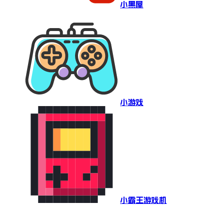
小黑屋
小游戏
小霸王游戏机