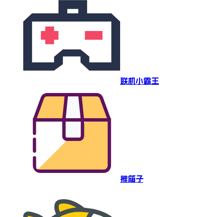
联机小霸王
推箱子