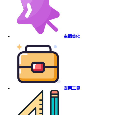
主题美化
实用工具