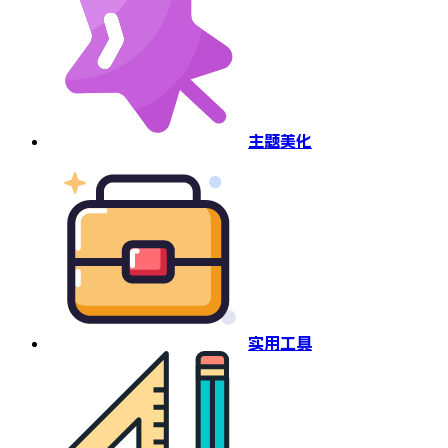
主题美化
实用工具