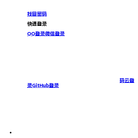
找回密码
快速登录
QQ登录
微信登录
码云登
录
GitHub登录