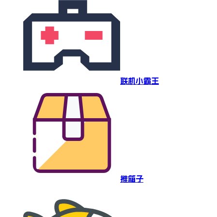
联机小霸王
推箱子