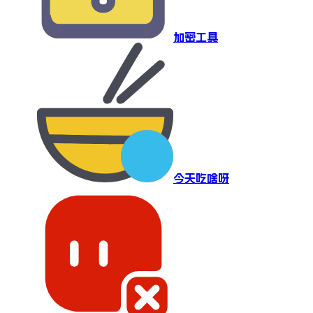
加密工具
今天吃啥呀