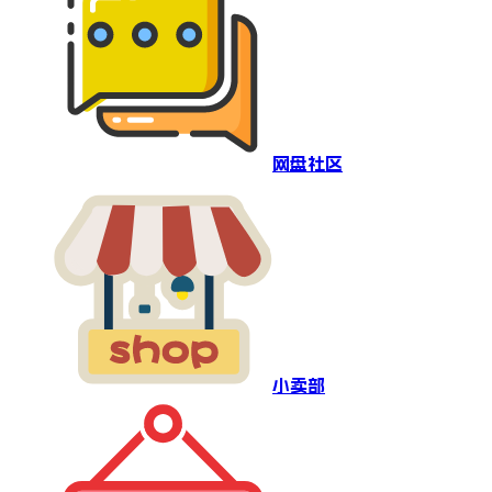
网盘社区
小卖部