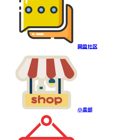
网盘社区
小卖部