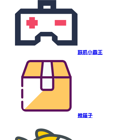
联机小霸王
推箱子