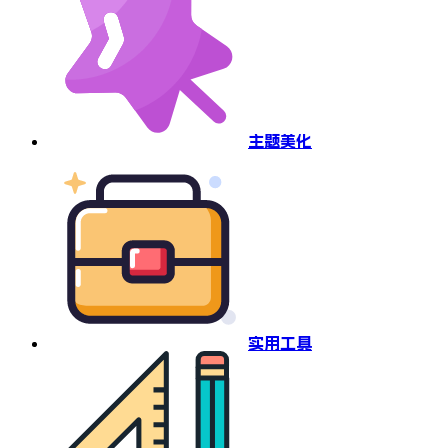
主题美化
实用工具