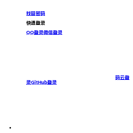
找回密码
快速登录
QQ登录
微信登录
码云登
录
GitHub登录