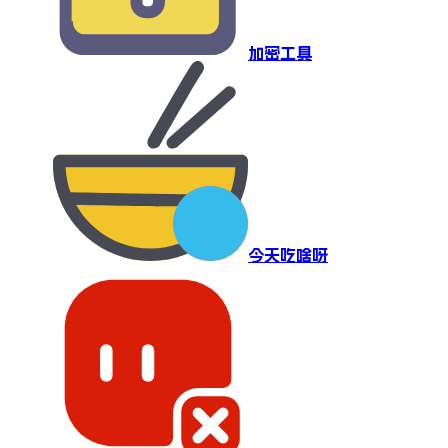
加密工具
今天吃啥呀