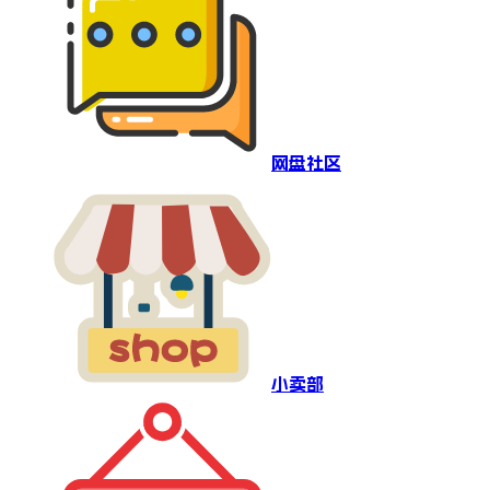
网盘社区
小卖部