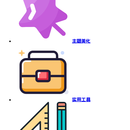
主题美化
实用工具