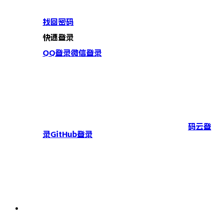
找回密码
快速登录
QQ登录
微信登录
码云登
录
GitHub登录