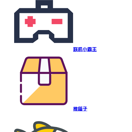
联机小霸王
推箱子