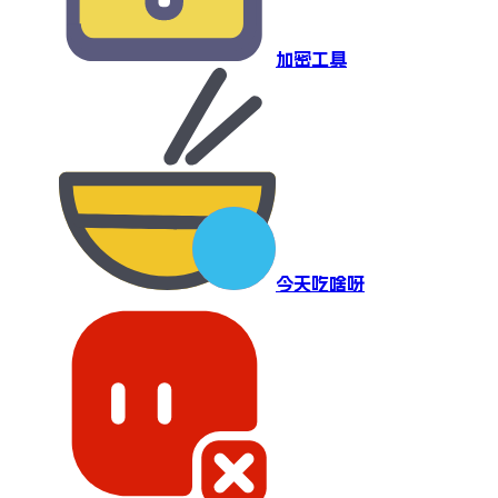
加密工具
今天吃啥呀