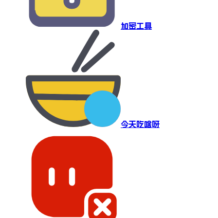
加密工具
今天吃啥呀