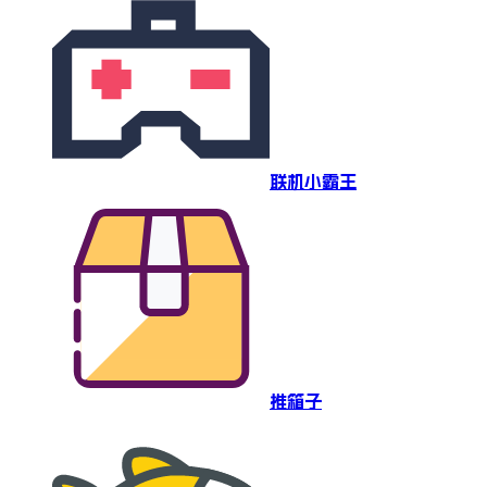
联机小霸王
推箱子