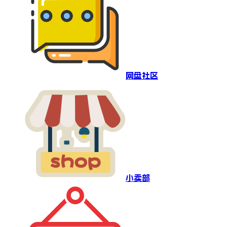
网盘社区
小卖部