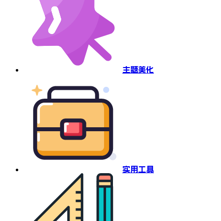
主题美化
实用工具