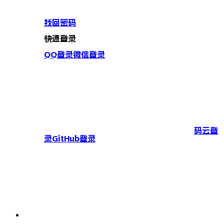
找回密码
快速登录
QQ登录
微信登录
码云登
录
GitHub登录