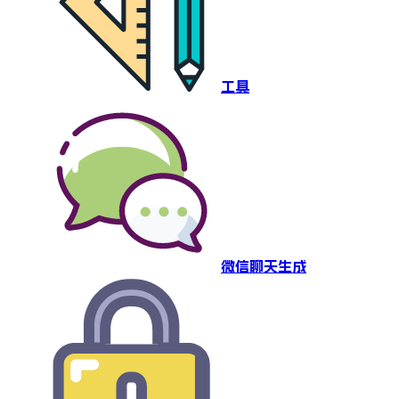
工具
微信聊天生成