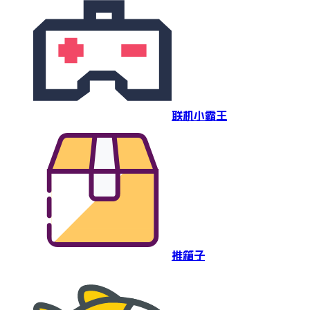
联机小霸王
推箱子