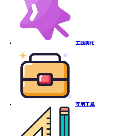
主题美化
实用工具