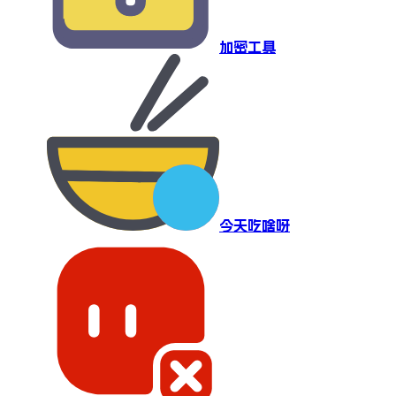
加密工具
今天吃啥呀