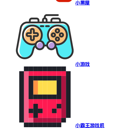
小黑屋
小游戏
小霸王游戏机