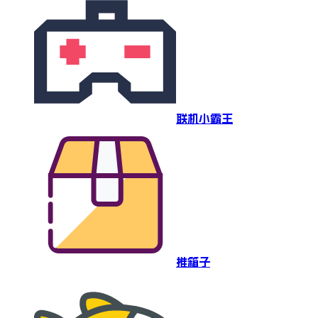
联机小霸王
推箱子