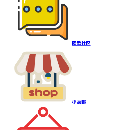
网盘社区
小卖部