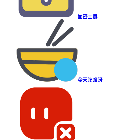
加密工具
今天吃啥呀