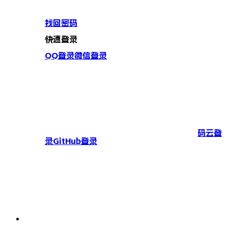
找回密码
快速登录
QQ登录
微信登录
码云登
录
GitHub登录