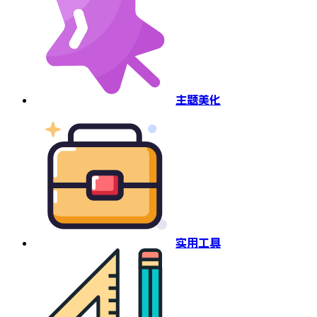
主题美化
实用工具