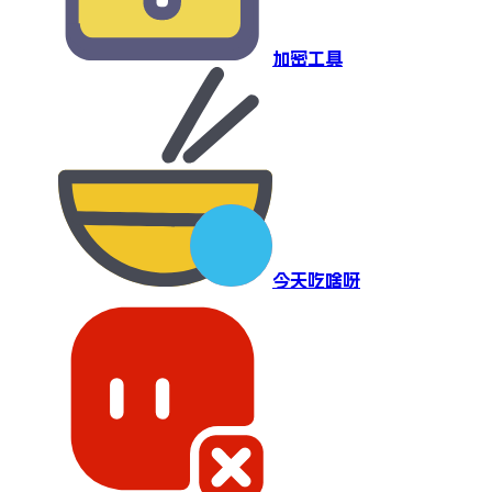
加密工具
今天吃啥呀