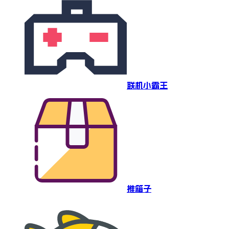
联机小霸王
推箱子