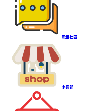
网盘社区
小卖部