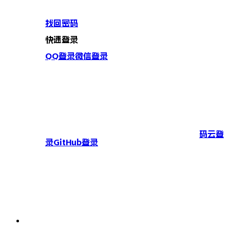
找回密码
快速登录
QQ登录
微信登录
码云登
录
GitHub登录