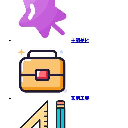
主题美化
实用工具