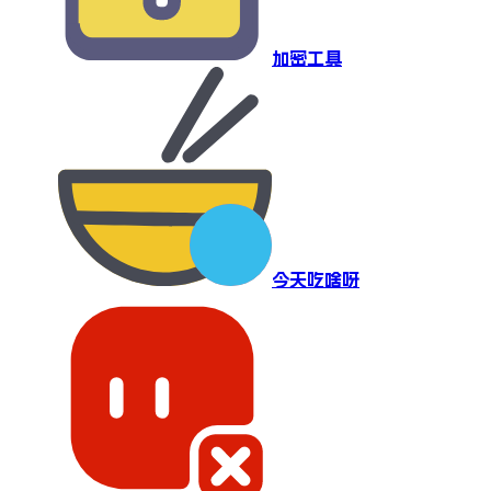
加密工具
今天吃啥呀