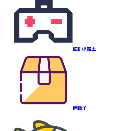
联机小霸王
推箱子