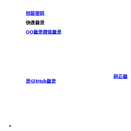
找回密码
快速登录
QQ登录
微信登录
码云登
录
GitHub登录