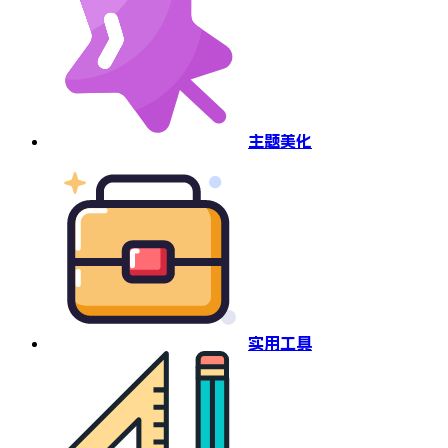
主题美化
实用工具