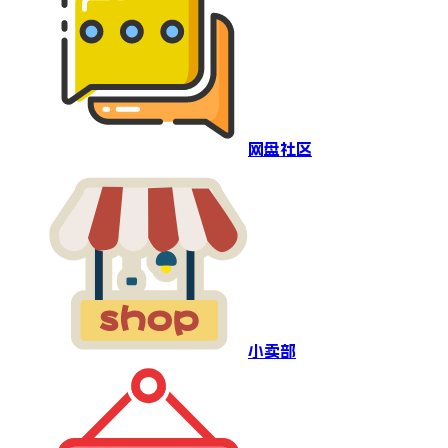
网盘社区
小卖部