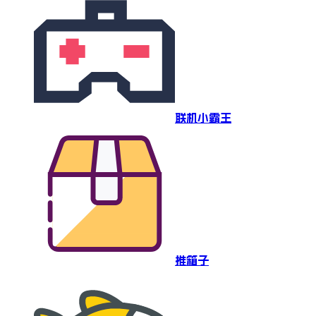
联机小霸王
推箱子