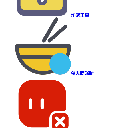
加密工具
今天吃啥呀