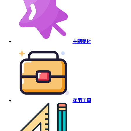
主题美化
实用工具