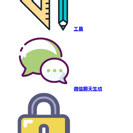
工具
微信聊天生成