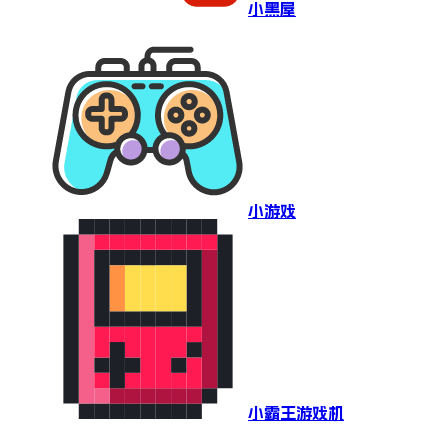
小黑屋
小游戏
小霸王游戏机