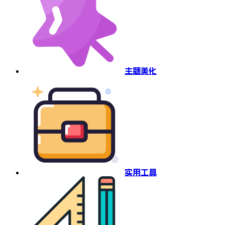
主题美化
实用工具