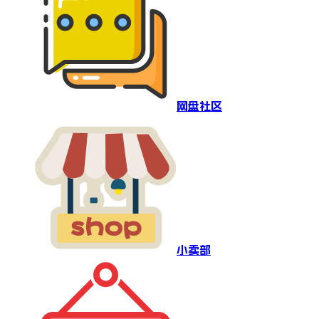
网盘社区
小卖部