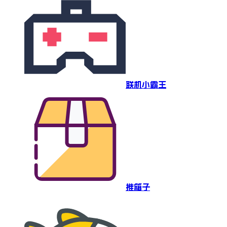
联机小霸王
推箱子