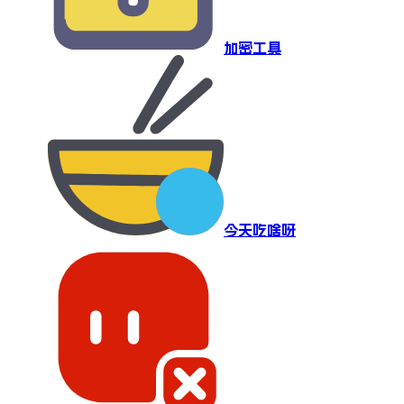
加密工具
今天吃啥呀