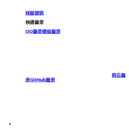
找回密码
快速登录
QQ登录
微信登录
码云登
录
GitHub登录