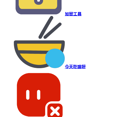
加密工具
今天吃啥呀