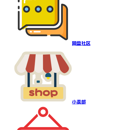
网盘社区
小卖部