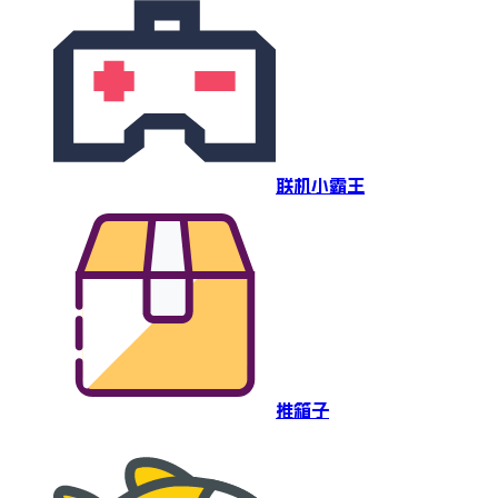
联机小霸王
推箱子