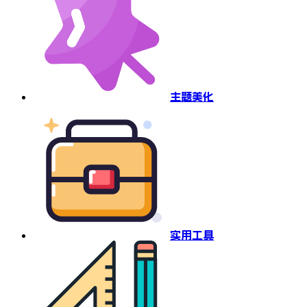
主题美化
实用工具