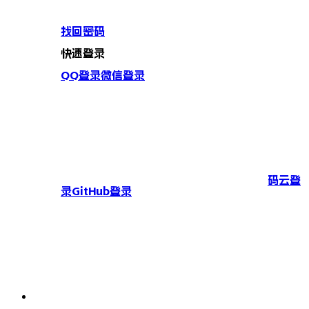
找回密码
快速登录
QQ登录
微信登录
码云登
录
GitHub登录