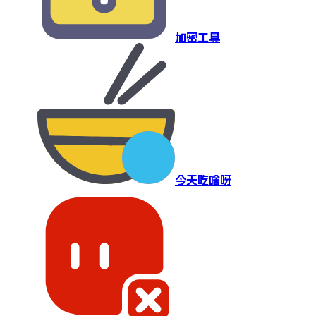
加密工具
今天吃啥呀