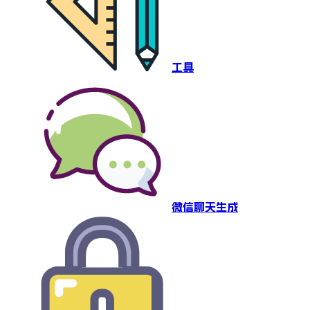
工具
微信聊天生成