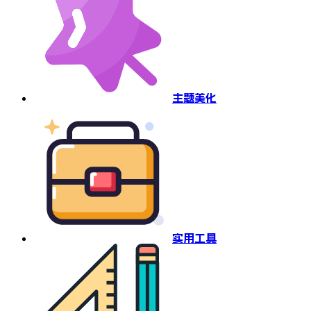
主题美化
实用工具