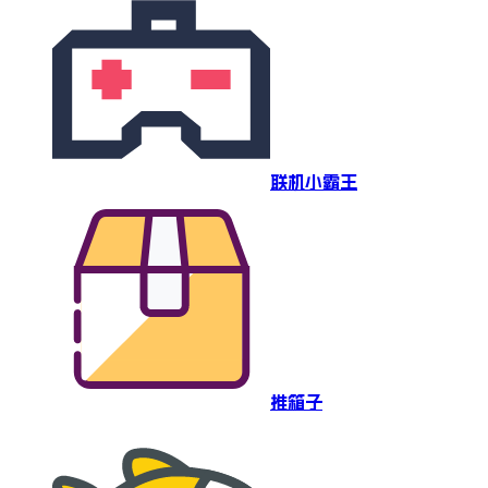
联机小霸王
推箱子