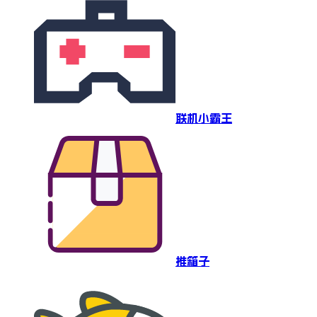
联机小霸王
推箱子