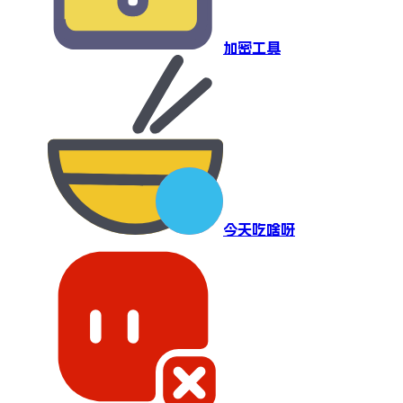
加密工具
今天吃啥呀