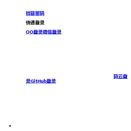
找回密码
快速登录
QQ登录
微信登录
码云登
录
GitHub登录