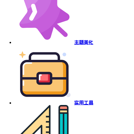
主题美化
实用工具