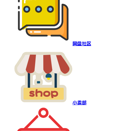
网盘社区
小卖部