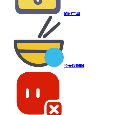
加密工具
今天吃啥呀