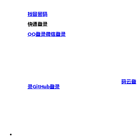
找回密码
快速登录
QQ登录
微信登录
码云登
录
GitHub登录