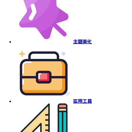
主题美化
实用工具