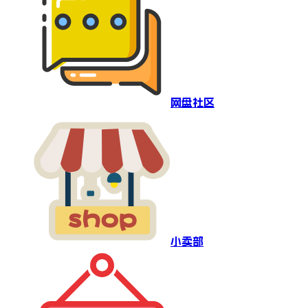
网盘社区
小卖部