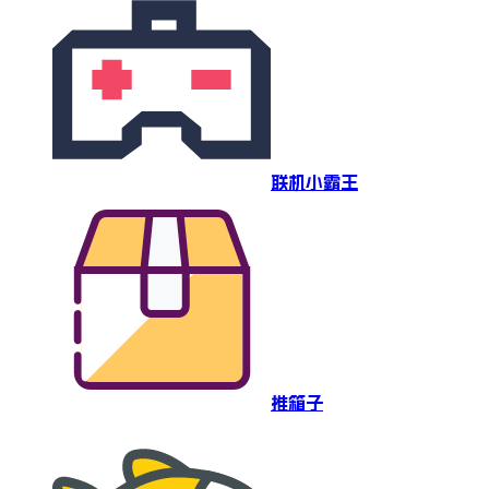
联机小霸王
推箱子