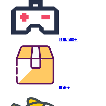
联机小霸王
推箱子