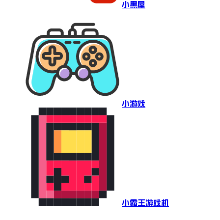
小黑屋
小游戏
小霸王游戏机