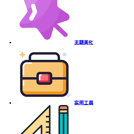
主题美化
实用工具