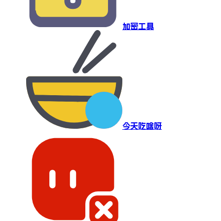
加密工具
今天吃啥呀