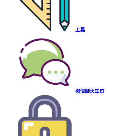
工具
微信聊天生成