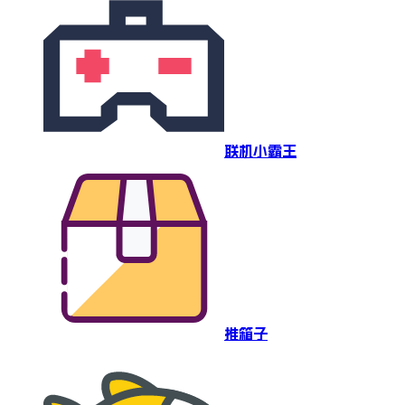
联机小霸王
推箱子