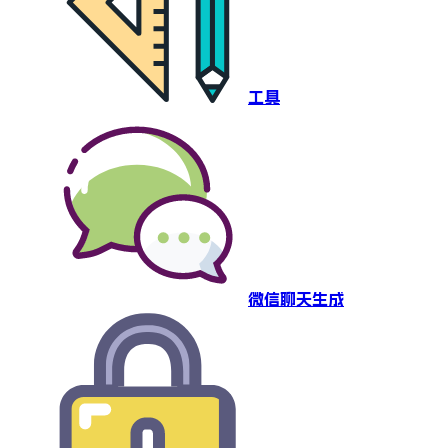
工具
微信聊天生成