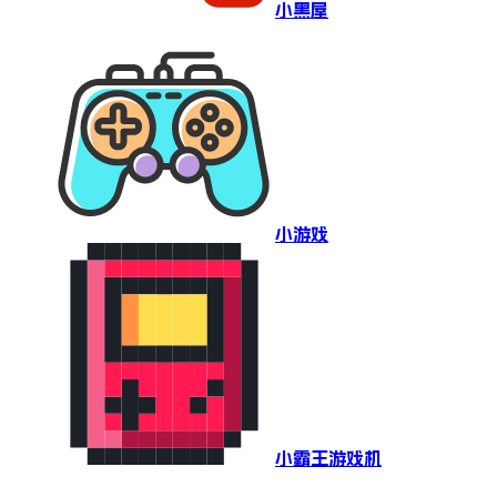
小黑屋
小游戏
小霸王游戏机