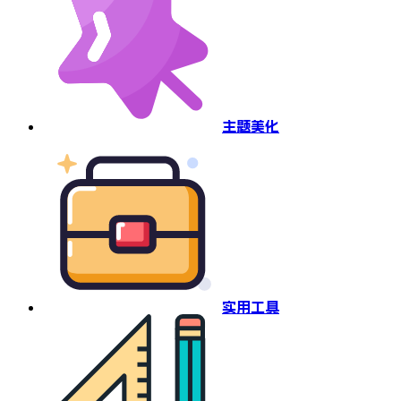
主题美化
实用工具