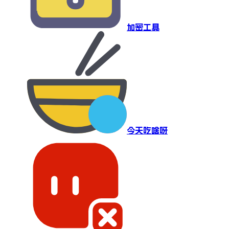
加密工具
今天吃啥呀