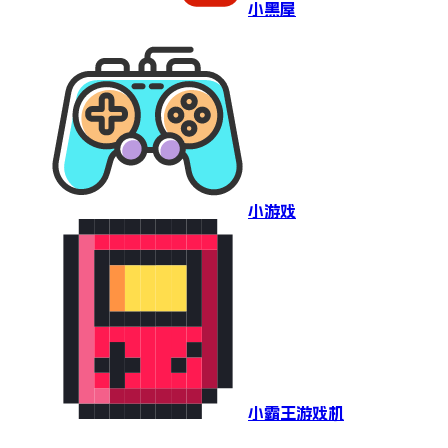
小黑屋
小游戏
小霸王游戏机