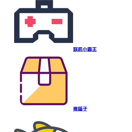
联机小霸王
推箱子