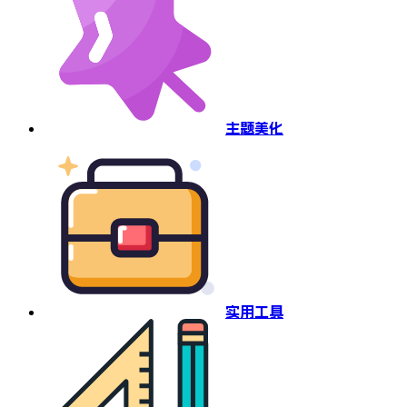
主题美化
实用工具