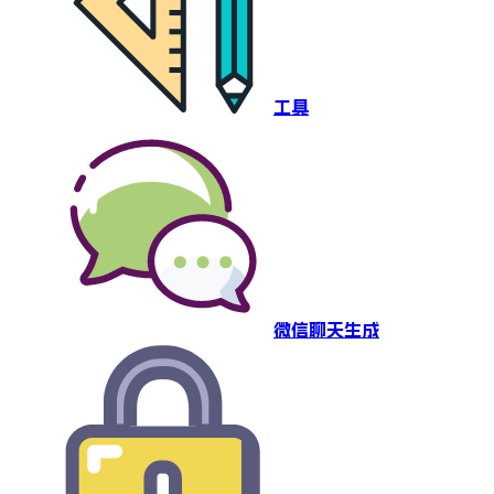
工具
微信聊天生成