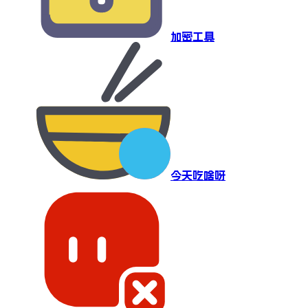
加密工具
今天吃啥呀