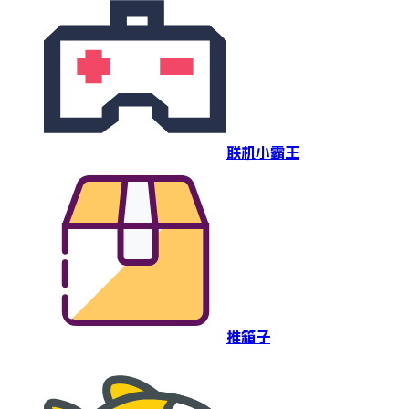
联机小霸王
推箱子