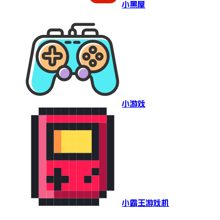
小黑屋
小游戏
小霸王游戏机