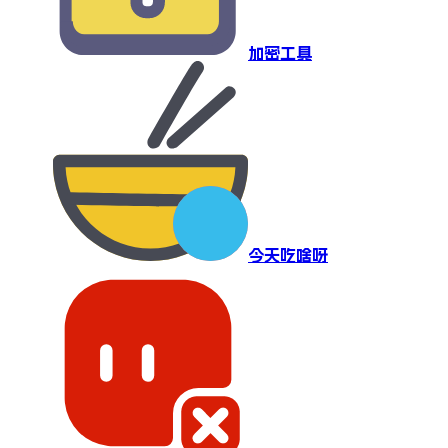
加密工具
今天吃啥呀