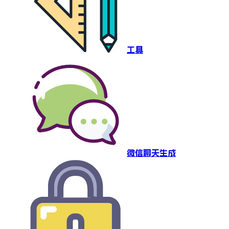
工具
微信聊天生成