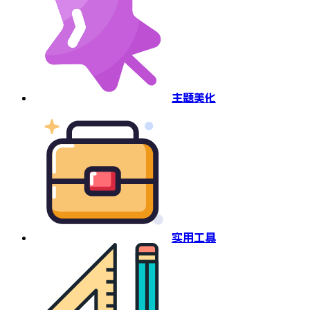
主题美化
实用工具