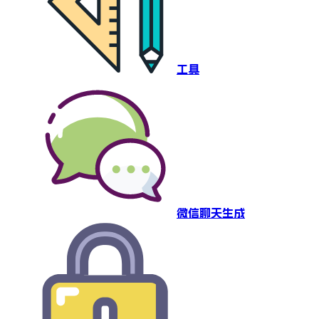
工具
微信聊天生成