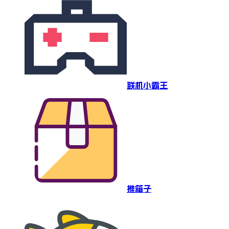
联机小霸王
推箱子