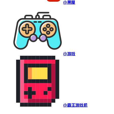
小黑屋
小游戏
小霸王游戏机