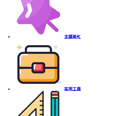
主题美化
实用工具