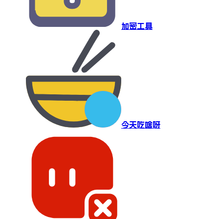
加密工具
今天吃啥呀