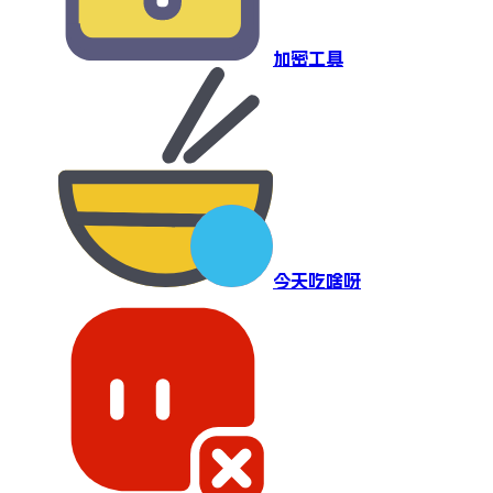
加密工具
今天吃啥呀