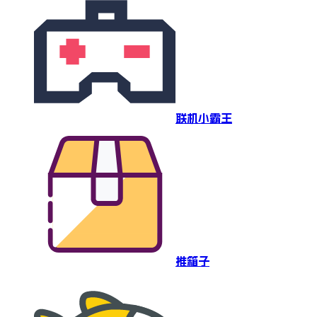
联机小霸王
推箱子