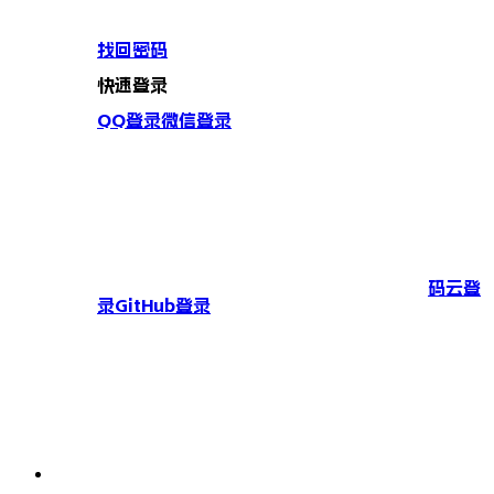
找回密码
快速登录
QQ登录
微信登录
码云登
录
GitHub登录