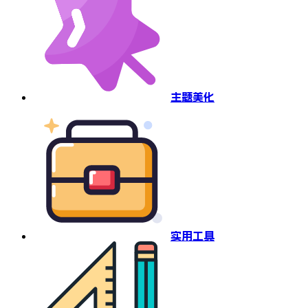
主题美化
实用工具