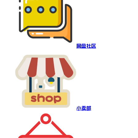
网盘社区
小卖部