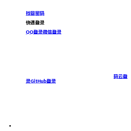
找回密码
快速登录
QQ登录
微信登录
码云登
录
GitHub登录