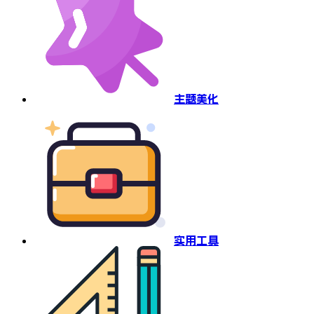
主题美化
实用工具