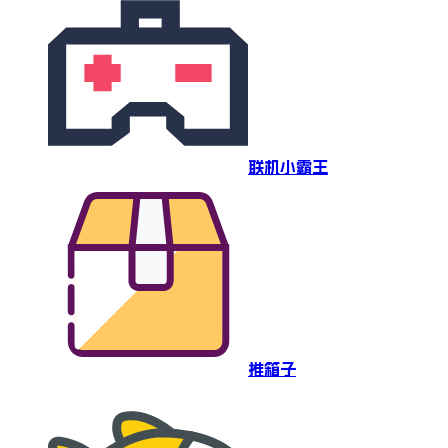
联机小霸王
推箱子