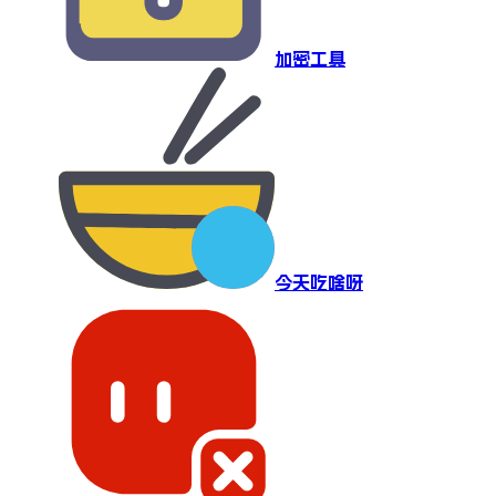
加密工具
今天吃啥呀