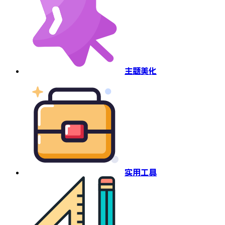
主题美化
实用工具