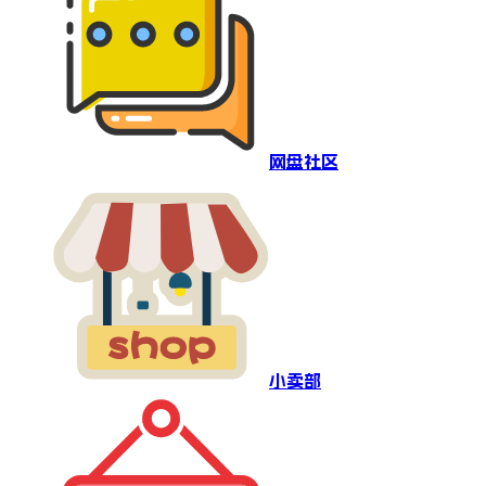
网盘社区
小卖部