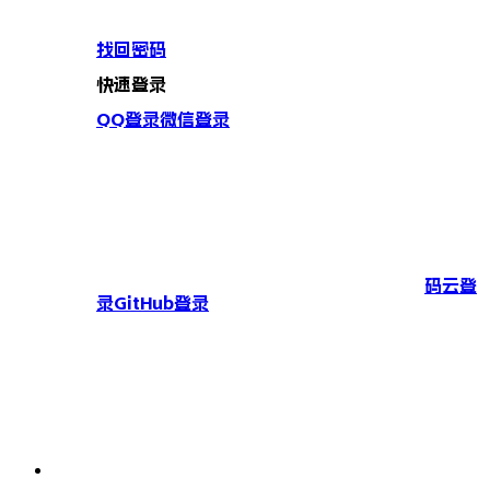
找回密码
快速登录
QQ登录
微信登录
码云登
录
GitHub登录