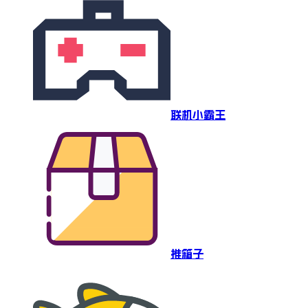
联机小霸王
推箱子