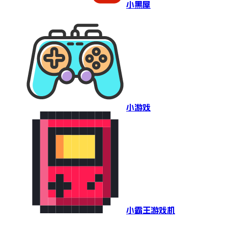
小黑屋
小游戏
小霸王游戏机