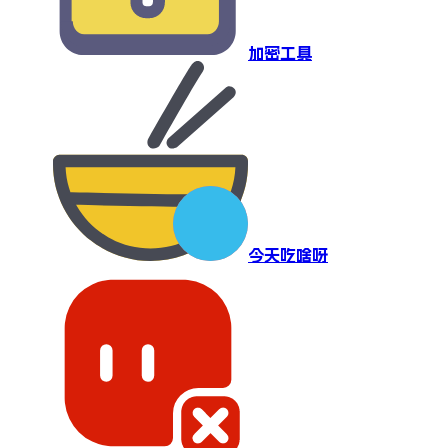
加密工具
今天吃啥呀