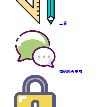
工具
微信聊天生成