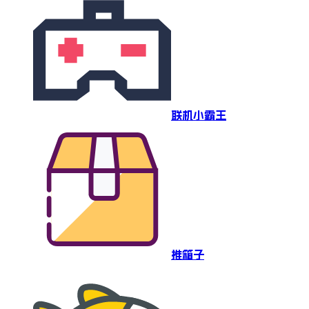
联机小霸王
推箱子