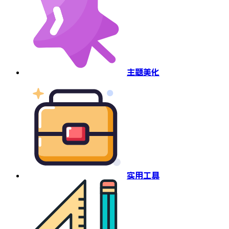
主题美化
实用工具