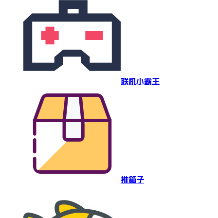
联机小霸王
推箱子