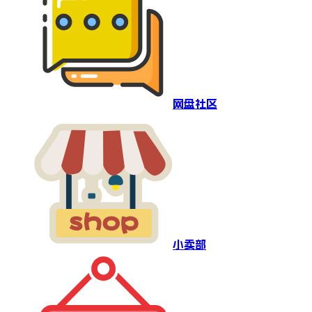
网盘社区
小卖部