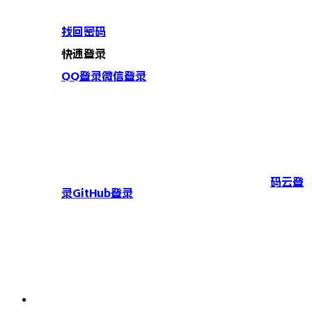
找回密码
快速登录
QQ登录
微信登录
码云登
录
GitHub登录