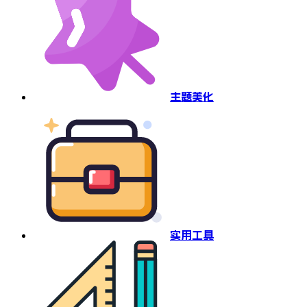
主题美化
实用工具