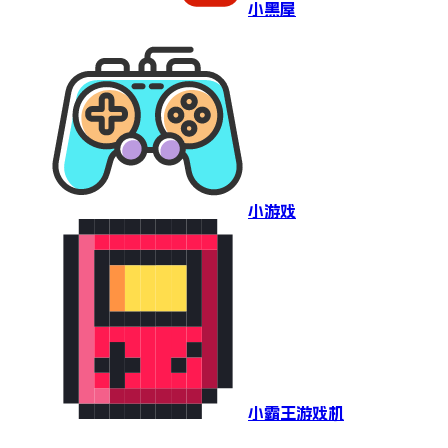
小黑屋
小游戏
小霸王游戏机