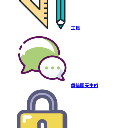
工具
微信聊天生成