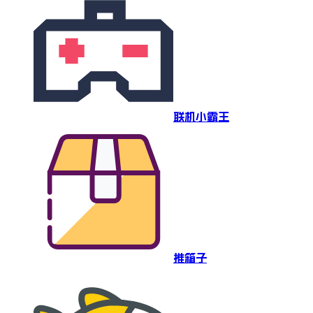
联机小霸王
推箱子