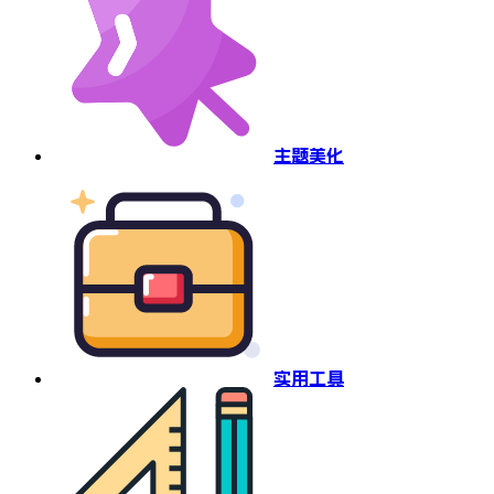
主题美化
实用工具