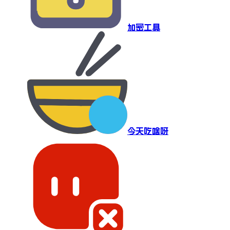
加密工具
今天吃啥呀