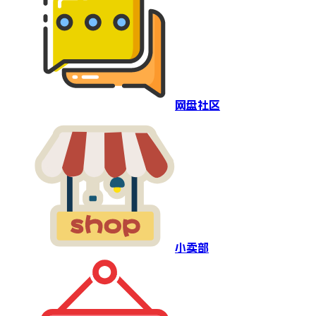
网盘社区
小卖部