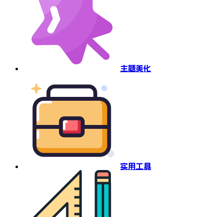
主题美化
实用工具