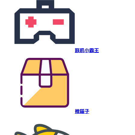
联机小霸王
推箱子