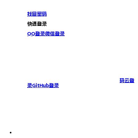
找回密码
快速登录
QQ登录
微信登录
码云登
录
GitHub登录