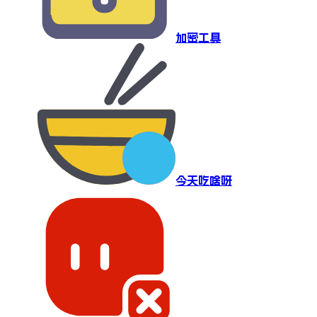
加密工具
今天吃啥呀