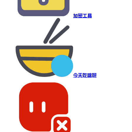
加密工具
今天吃啥呀