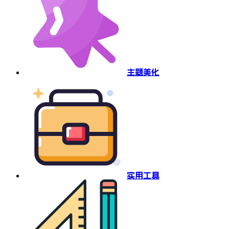
主题美化
实用工具