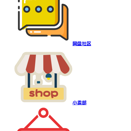
网盘社区
小卖部