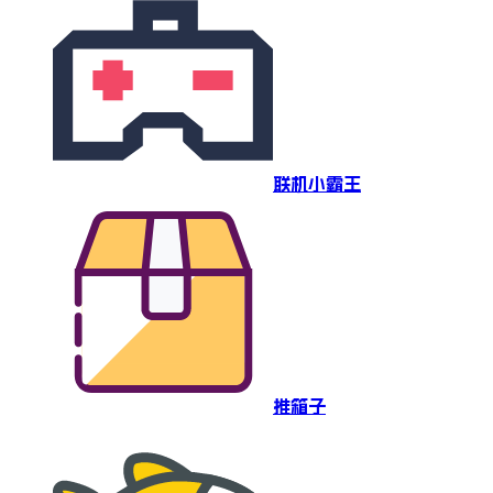
联机小霸王
推箱子