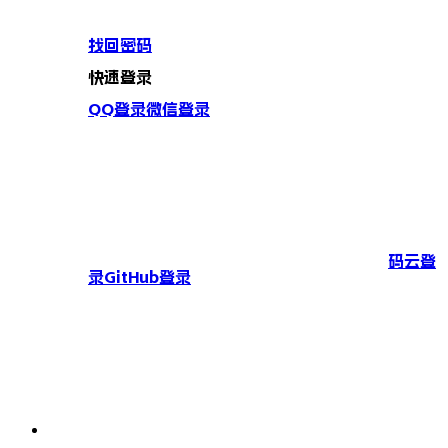
找回密码
快速登录
QQ登录
微信登录
码云登
录
GitHub登录