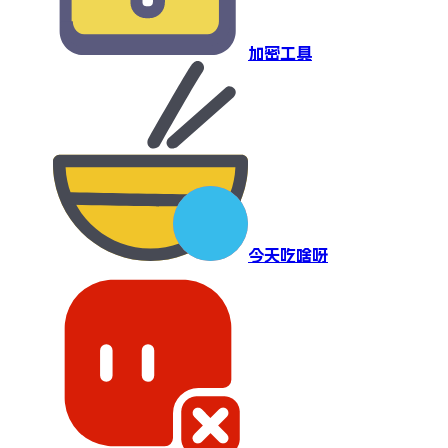
加密工具
今天吃啥呀