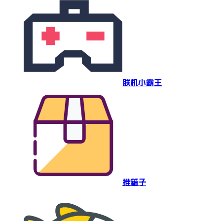
联机小霸王
推箱子