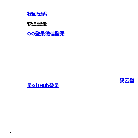
找回密码
快速登录
QQ登录
微信登录
码云登
录
GitHub登录