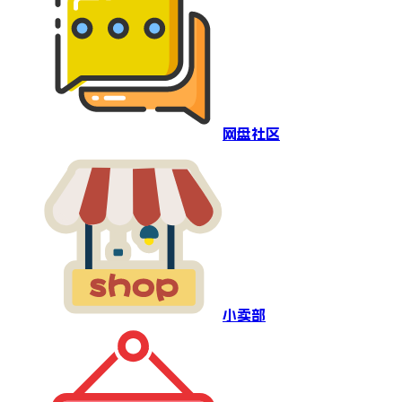
网盘社区
小卖部