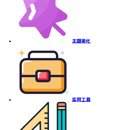
主题美化
实用工具