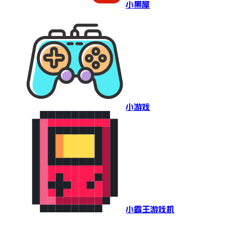
小黑屋
小游戏
小霸王游戏机