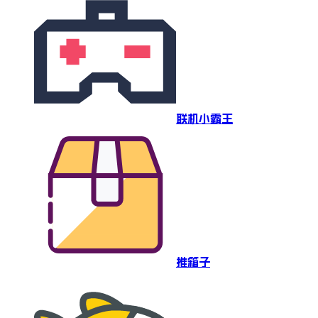
联机小霸王
推箱子