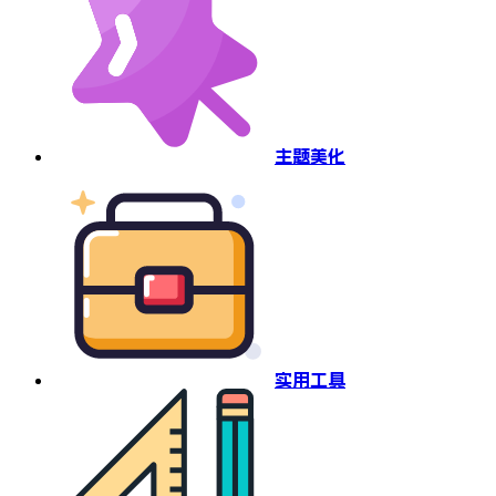
主题美化
实用工具