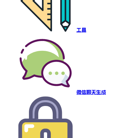
工具
微信聊天生成