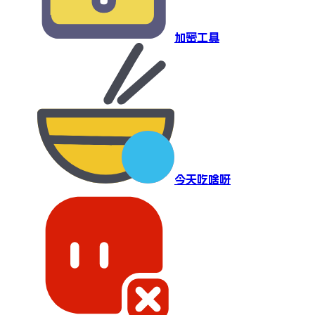
加密工具
今天吃啥呀