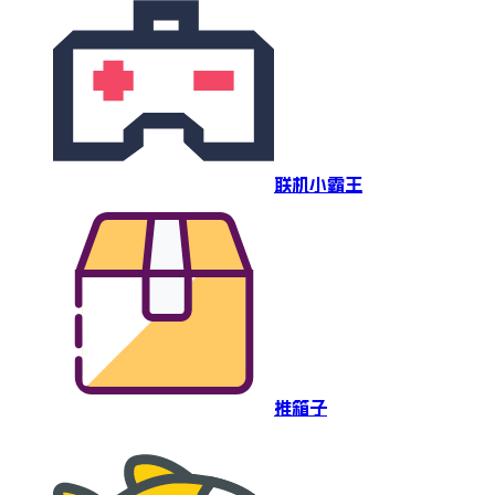
联机小霸王
推箱子