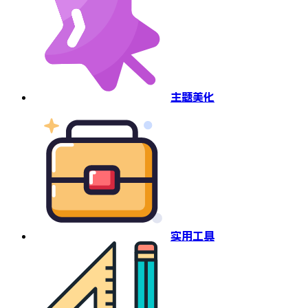
主题美化
实用工具