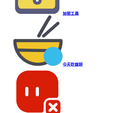
加密工具
今天吃啥呀