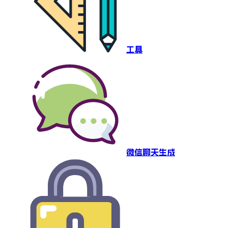
工具
微信聊天生成