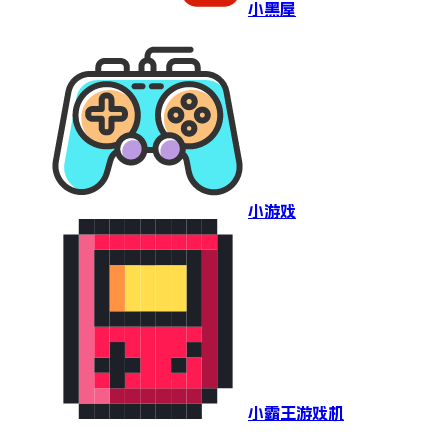
小黑屋
小游戏
小霸王游戏机