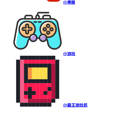
小黑屋
小游戏
小霸王游戏机