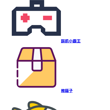
联机小霸王
推箱子