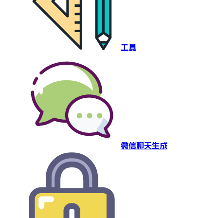
工具
微信聊天生成