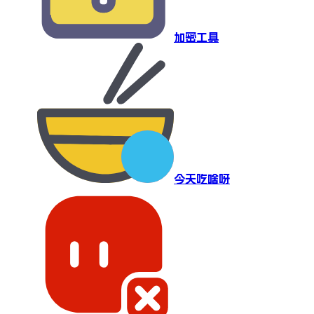
加密工具
今天吃啥呀