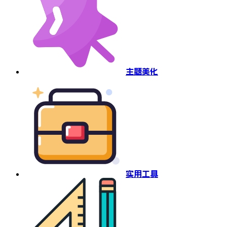
主题美化
实用工具