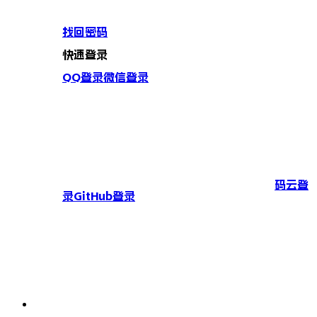
找回密码
快速登录
QQ登录
微信登录
码云登
录
GitHub登录