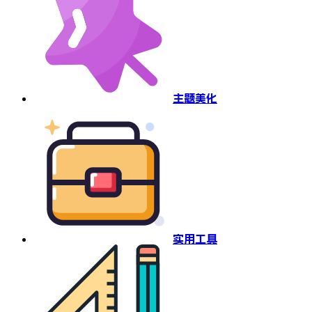
主题美化
实用工具