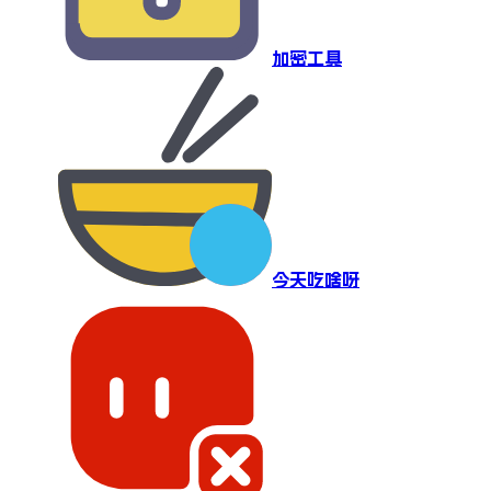
加密工具
今天吃啥呀