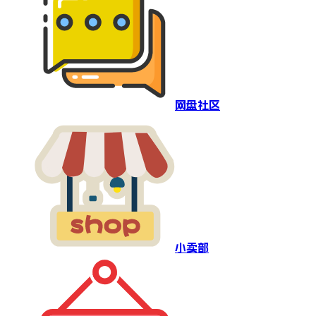
网盘社区
小卖部