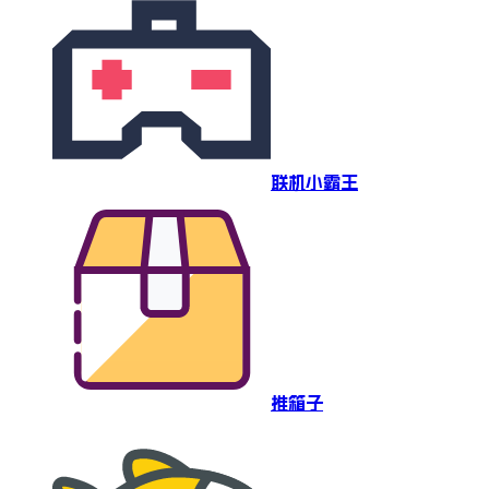
联机小霸王
推箱子