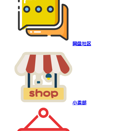
网盘社区
小卖部