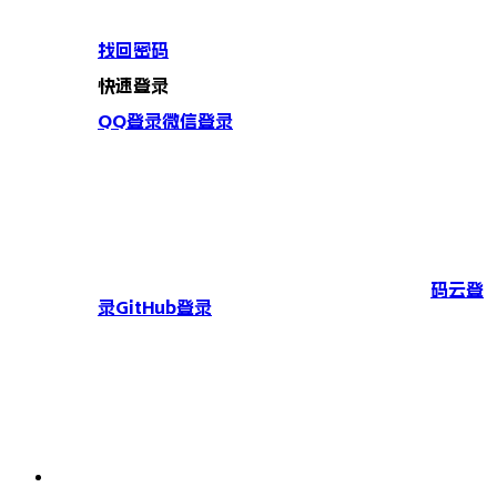
找回密码
快速登录
QQ登录
微信登录
码云登
录
GitHub登录