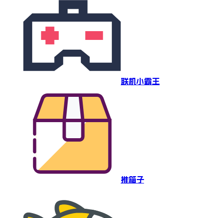
联机小霸王
推箱子