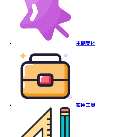
主题美化
实用工具