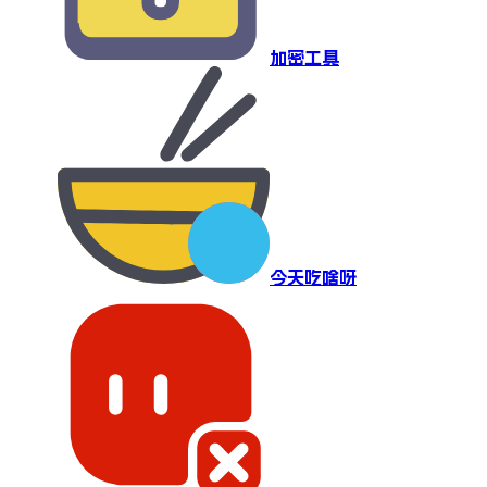
加密工具
今天吃啥呀