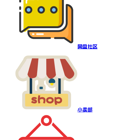
网盘社区
小卖部