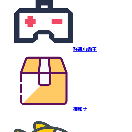
联机小霸王
推箱子