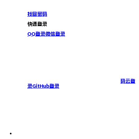
找回密码
快速登录
QQ登录
微信登录
码云登
录
GitHub登录