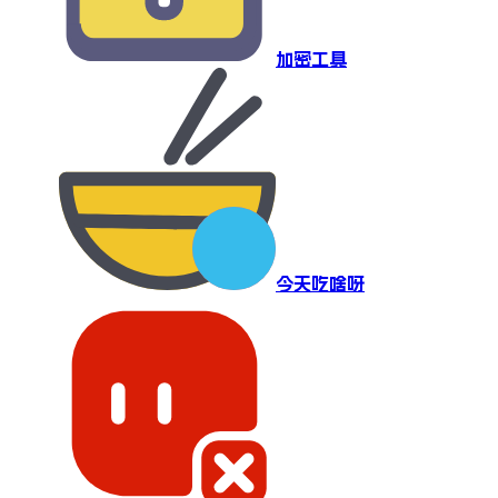
加密工具
今天吃啥呀