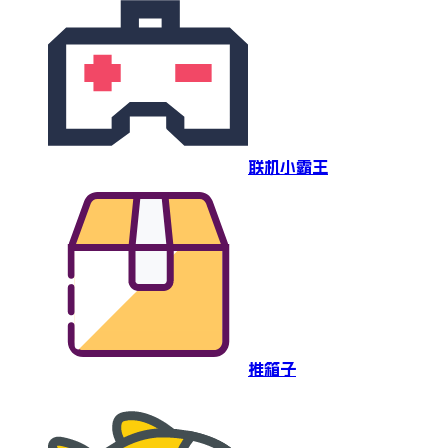
联机小霸王
推箱子