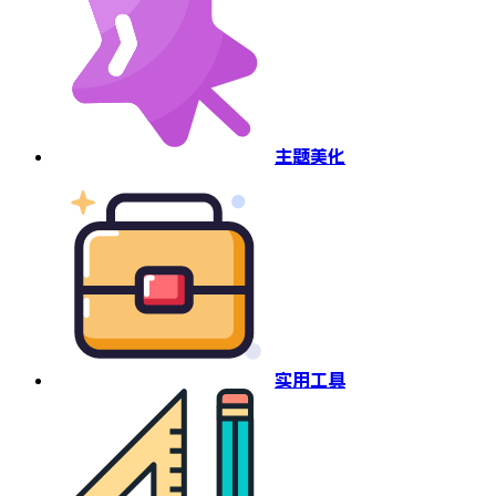
主题美化
实用工具