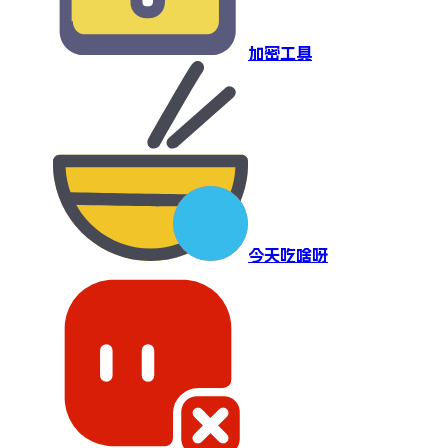
加密工具
今天吃啥呀