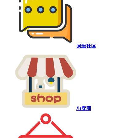
网盘社区
小卖部