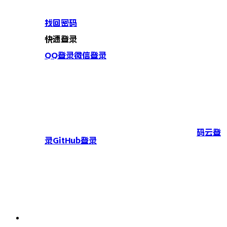
找回密码
快速登录
QQ登录
微信登录
码云登
录
GitHub登录