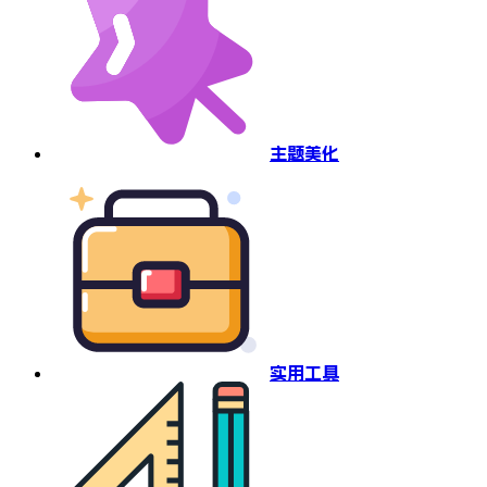
主题美化
实用工具