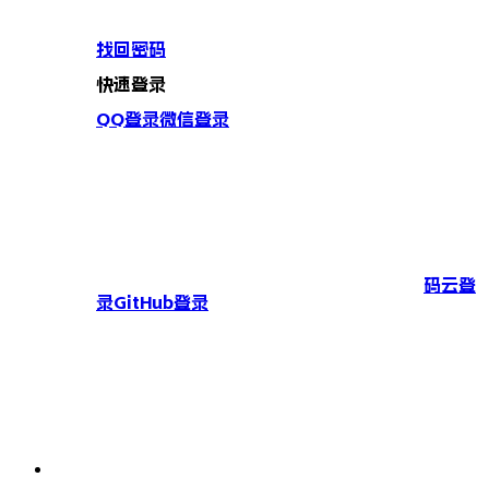
找回密码
快速登录
QQ登录
微信登录
码云登
录
GitHub登录