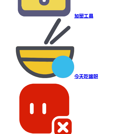
加密工具
今天吃啥呀