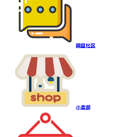
网盘社区
小卖部