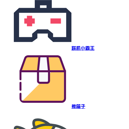
联机小霸王
推箱子