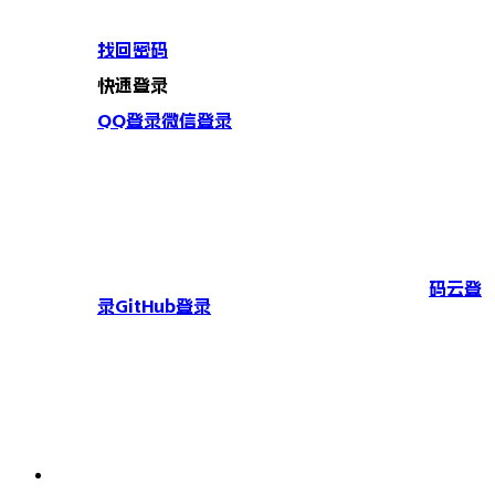
找回密码
快速登录
QQ登录
微信登录
码云登
录
GitHub登录