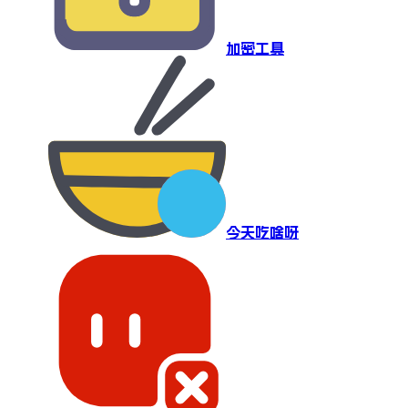
加密工具
今天吃啥呀