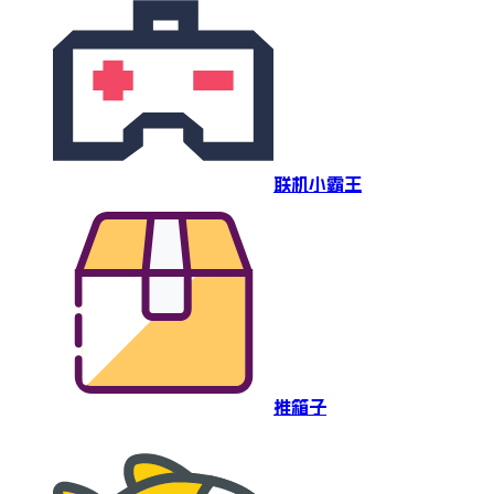
联机小霸王
推箱子