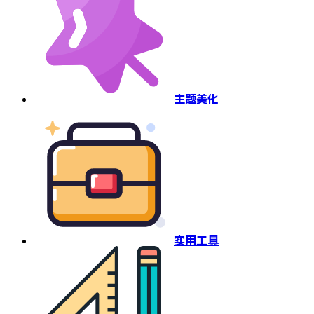
主题美化
实用工具