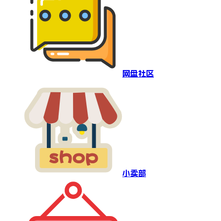
网盘社区
小卖部