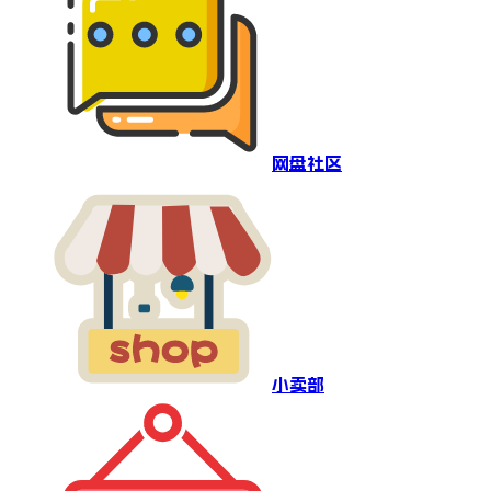
网盘社区
小卖部