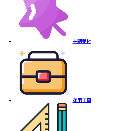
主题美化
实用工具