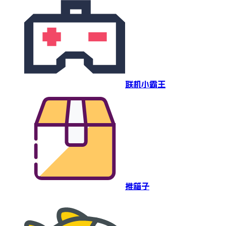
联机小霸王
推箱子