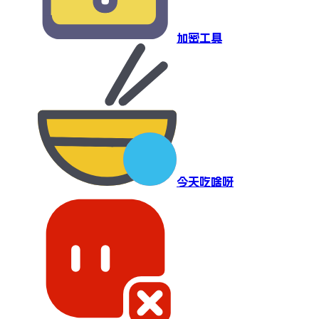
加密工具
今天吃啥呀