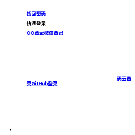
找回密码
快速登录
QQ登录
微信登录
码云登
录
GitHub登录