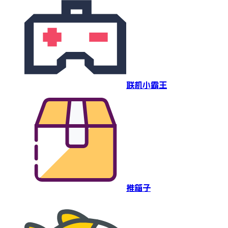
联机小霸王
推箱子