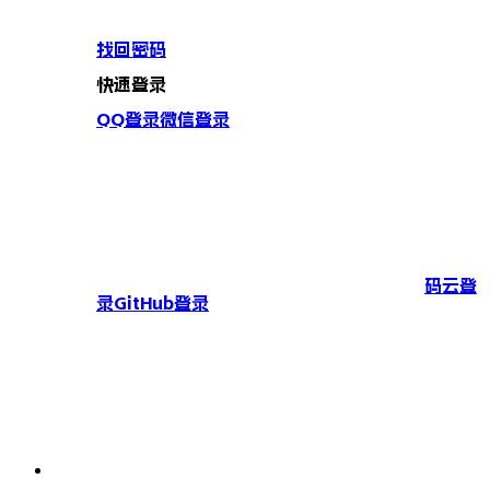
找回密码
快速登录
QQ登录
微信登录
码云登
录
GitHub登录