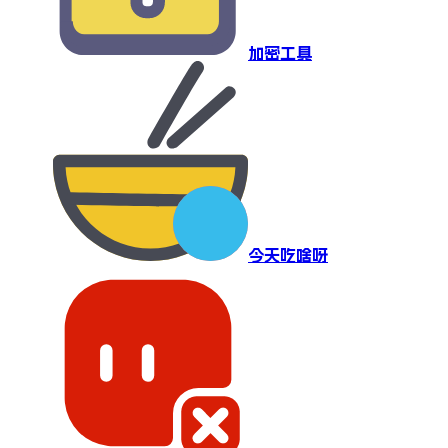
加密工具
今天吃啥呀