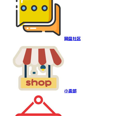
网盘社区
小卖部