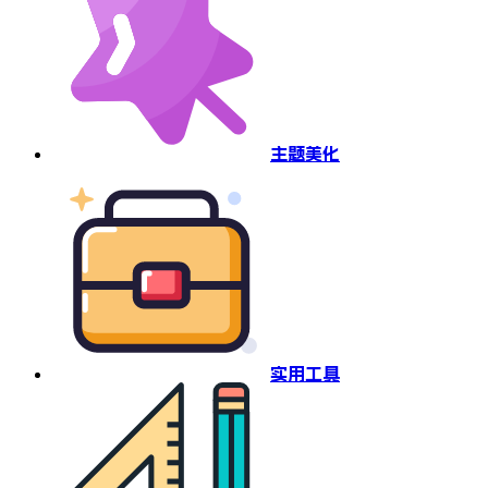
主题美化
实用工具