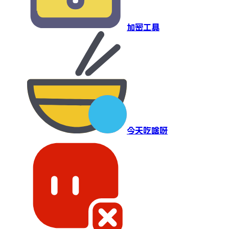
加密工具
今天吃啥呀