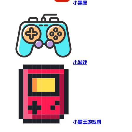
小黑屋
小游戏
小霸王游戏机