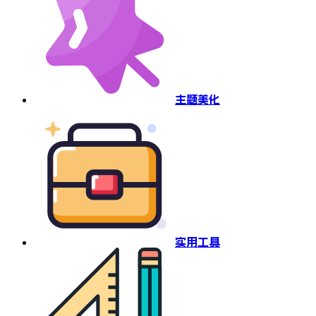
主题美化
实用工具