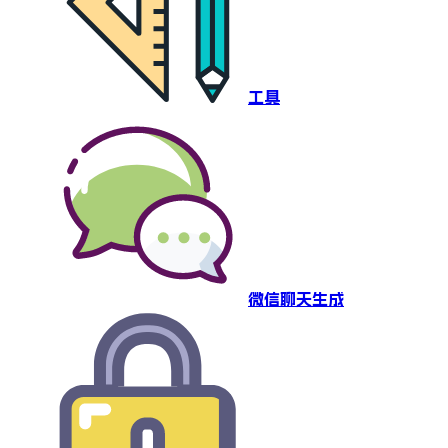
工具
微信聊天生成