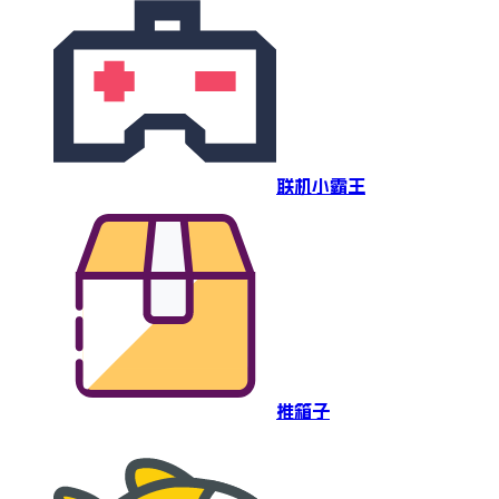
联机小霸王
推箱子