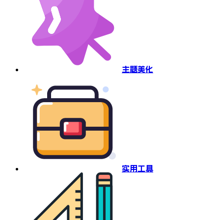
主题美化
实用工具