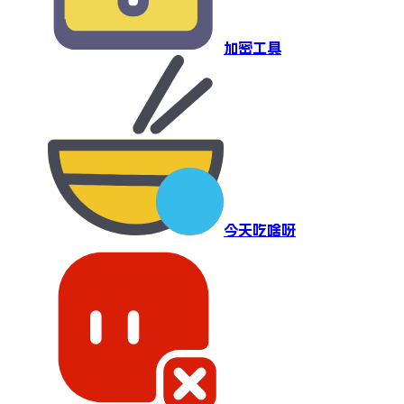
加密工具
今天吃啥呀