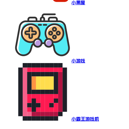
小黑屋
小游戏
小霸王游戏机