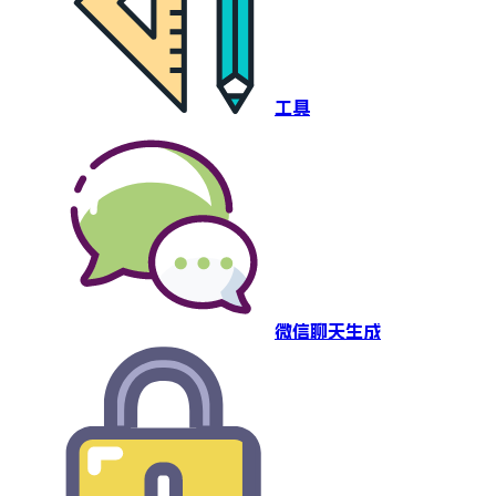
工具
微信聊天生成