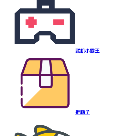
联机小霸王
推箱子