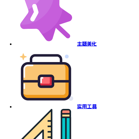
主题美化
实用工具