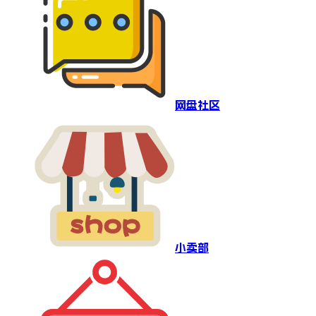
网盘社区
小卖部