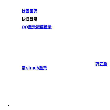
找回密码
快速登录
QQ登录
微信登录
码云登
录
GitHub登录