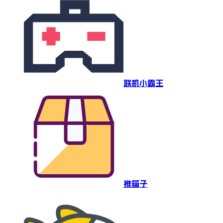
联机小霸王
推箱子