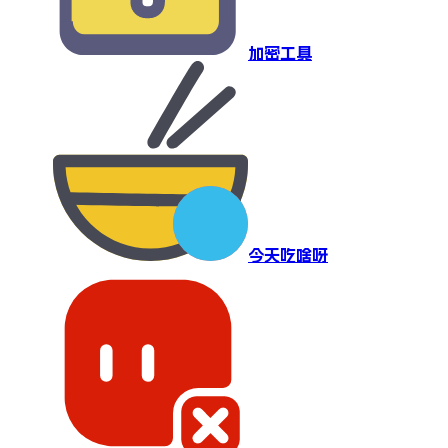
加密工具
今天吃啥呀