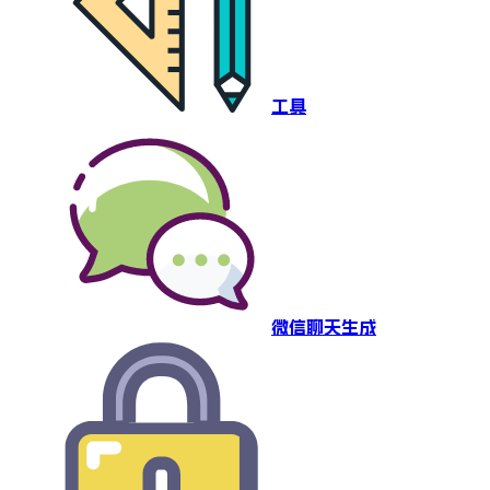
工具
微信聊天生成