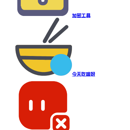
加密工具
今天吃啥呀