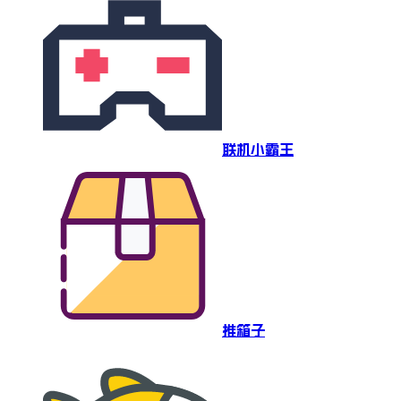
联机小霸王
推箱子