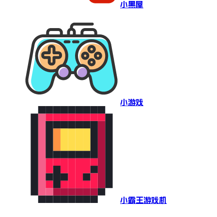
小黑屋
小游戏
小霸王游戏机