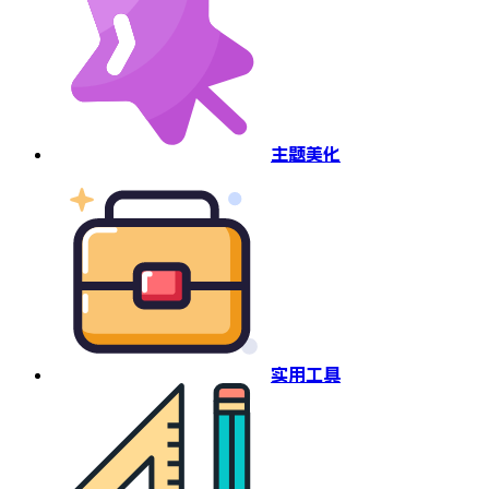
主题美化
实用工具