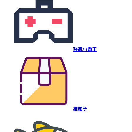
联机小霸王
推箱子