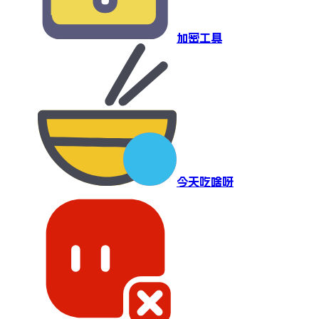
加密工具
今天吃啥呀