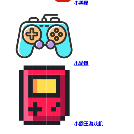
小黑屋
小游戏
小霸王游戏机