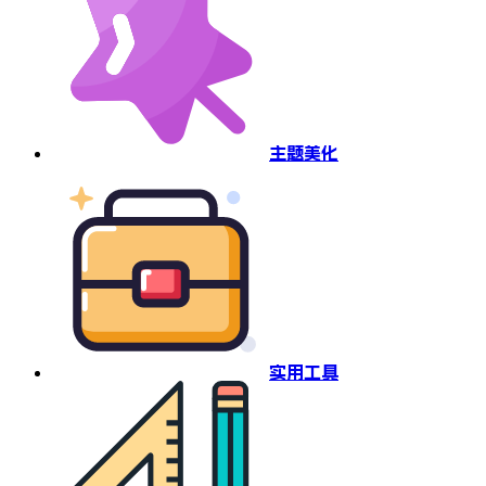
主题美化
实用工具