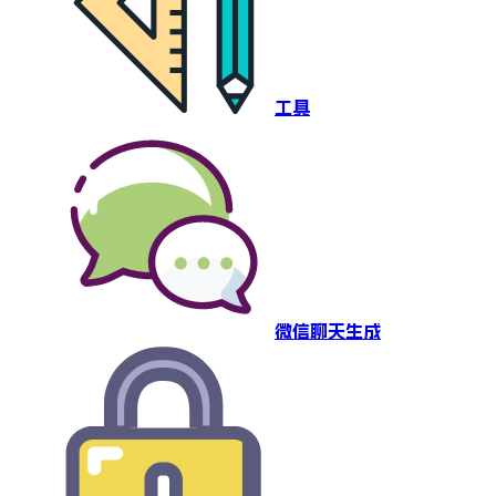
工具
微信聊天生成