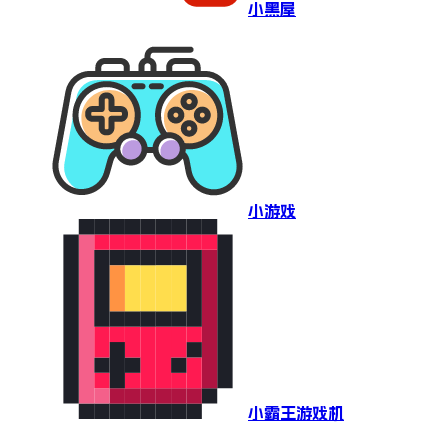
小黑屋
小游戏
小霸王游戏机