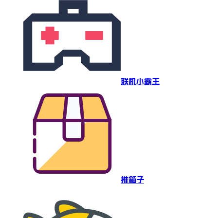
联机小霸王
推箱子