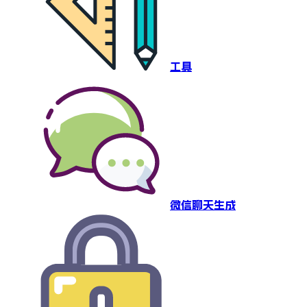
工具
微信聊天生成