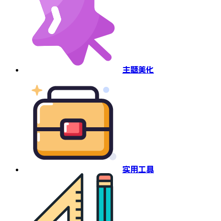
主题美化
实用工具